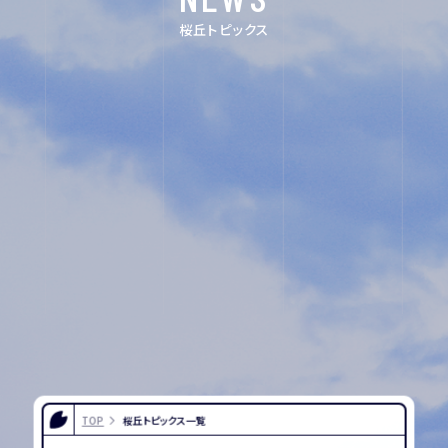
FOR EXAMINEES
桜丘トピックス
INFORMATION
OTHERS
インスタグラム
デジタルパンフレ
ット
ユネスコ・スクー
教職員採用
ル
入試相談用紙
プライバシーポリ
シー
TOP
桜丘トピックス一覧