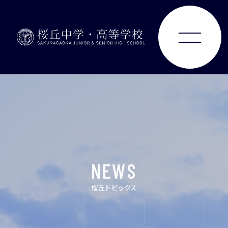
ABOUT
JUNIOR HIGH SCHOOL
SENIOR HIGH SCHOOL
SCHOOL LIFE
NEWS
桜丘トピックス
ACHIEVEMENTS
FOR EXAMINEES