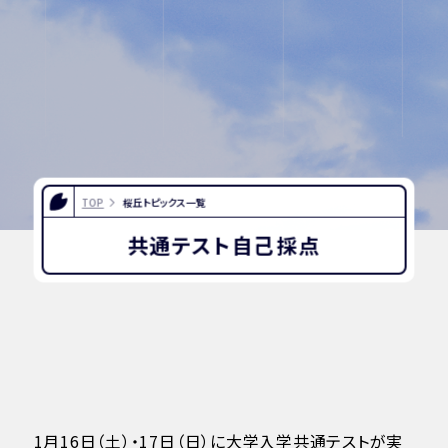
INFORMATION
OTHERS
インスタグラム
デジタルパンフレッ
TOP
桜丘トピックス一覧
ト
共通テスト自己採点
ユネスコ・スクール
教職員採用
入試相談用紙
プライバシーポリシ
ー
1月16日（土）・17日（日）に大学入学共通テストが実