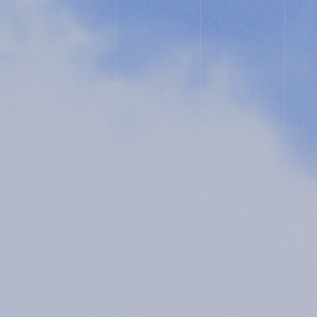
コ・
ス
ク
ー
ル
入
試
相
談
用
紙