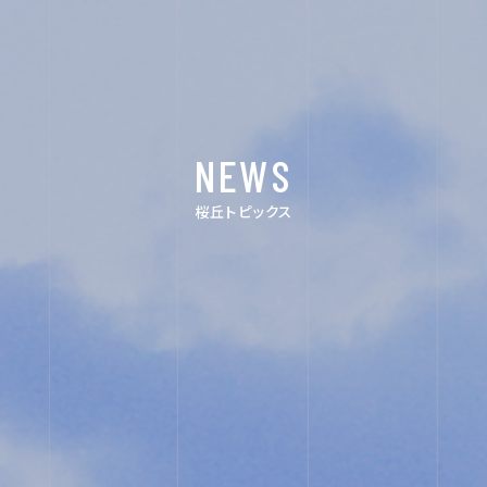
イ
ン
NEWS
ス
タ
桜丘トピックス
グ
ラ
ム
ユ
ネ
ス