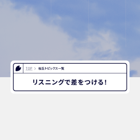
INFORMATION
OTHERS
インスタグラム
デジタルパンフレッ
TOP
桜丘トピックス一覧
ト
リスニングで差をつける！
ユネスコ・スクール
教職員採用
入試相談用紙
プライバシーポリシ
ー