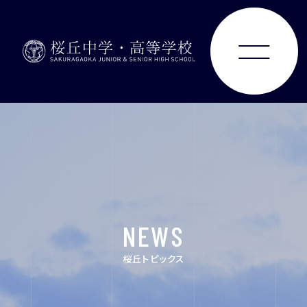
ABOUT
JUNIOR HIGH SCHOOL
SENIOR HIGH SCHOOL
SCHOOL LIFE
NEWS
ACHIEVEMENTS
桜丘トピックス
FOR EXAMINEES