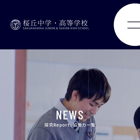
ABOUT
JUNIOR HIGH SCHOOL
SENIOR HIGH SCHOOL
SCHOOL LIFE
NEWS
ACHIEVEMENTS
探究Report. 協働力一覧
FOR EXAMINEES