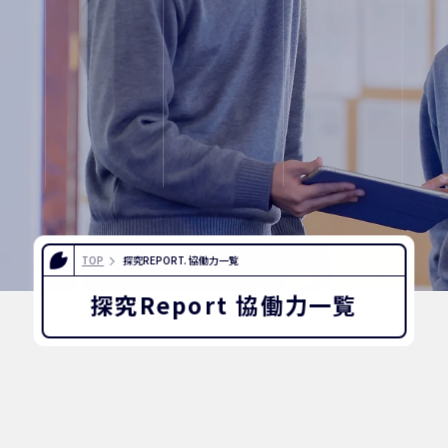
INFORMATION
OTHERS
インスタグラム
デジタルパンフレ
ユネスコ・スクール
教職員採用
TOP
探究REPORT. 協働力一覧
入試相談用紙
プライバシーポリ
探究Report 協働力一覧