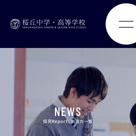
ABOUT
JUNIOR HIGH SCHOOL
SENIOR HIGH SCHOOL
SCHOOL LIFE
NEWS
ACHIEVEMENTS
探究Report. 創造力一覧
FOR EXAMINEES