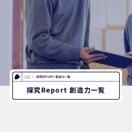
INFORMATION
OTHERS
インスタグラム
デジタルパンフレッ
ユネスコ・スクール
教職員採用
TOP
探究REPORT. 創造力一覧
入試相談用紙
プライバシーポリ
探究Report 創造力一覧