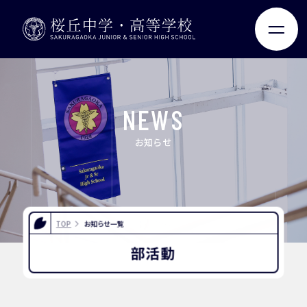
ABOUT
JUNIOR HIGH SCHOOL
NEWS
SENIOR HIGH SCHOOL
お知らせ
SCHOOL LIFE
ACHIEVEMENTS
TOP
お知らせ一覧
部活動
FOR EXAMINEES
INFORMATION