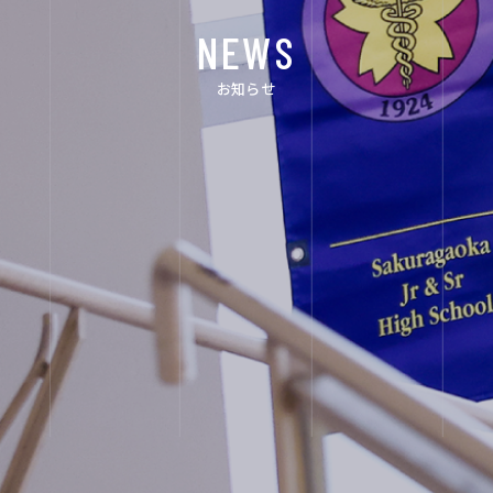
NEWS
FOR EXAMINEES
お知らせ
INFORMATION
OTHERS
インスタグラム
デジタルパンフ
レット
ユネスコ・スク
教職員採用
ール
入試相談用紙
プライバシーポ
リシー