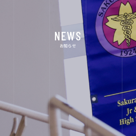
ACHIEVEMENTS
FOR EXAMINEES
NEWS
INFORMATION
お知らせ
OTHERS
インスタグラ
デジタルパン
ム
フレット
ユネスコ・ス
教職員採用
クール
入試相談用
プライバシー