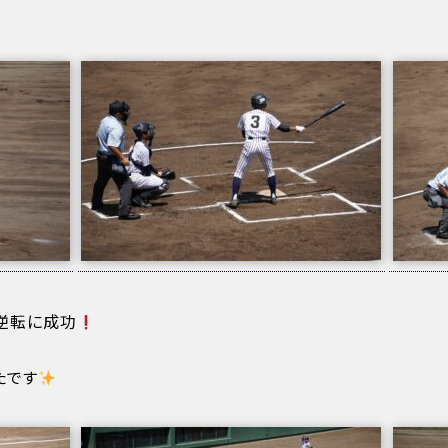
。
逆転に成功
たです