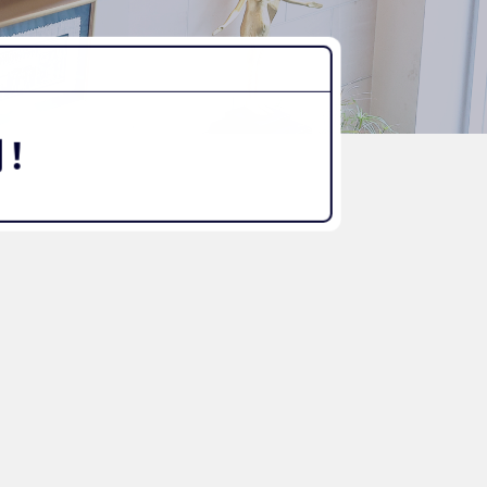
“好き”から始まる未来への学び
探究Report.
ナゼ？×自分
WHY桜丘?
！
ムービーチャンネル