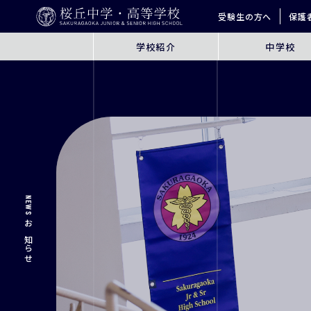
受験生の方へ
保護
学校紹介
中学校
ABOUT
JUNIOR HIGH SCHO
桜丘とは
6年間の学びの概要
指導方針
探究学習
英語教育
ICT教育
進学サポート
NEWS
お知らせ