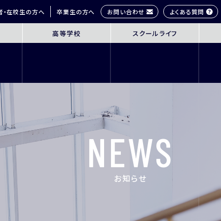
お問い合わせ
よくある質問
者・在校生の方へ
卒業生の方へ
高等学校
スクールライフ
OL
SENIOR HIGH SCHOOL
SCHOOL 
3年間の学びの概要
桜丘生の1日
コース紹介
多彩な学びス
探究学習
部活動紹介
英語教育
年間行事
NEWS
ICT教育
研修旅行
進路指導
制服紹介
進学サポート
施設紹介
お知らせ
ムービーチャ