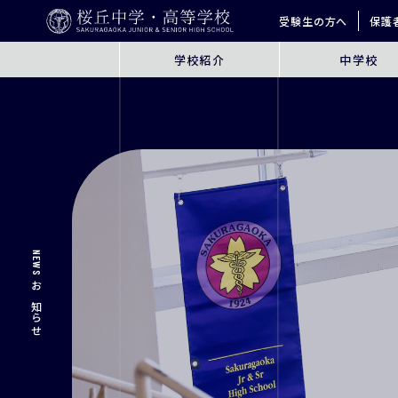
受験生の方へ
保護
学校紹介
中学校
ABOUT
JUNIOR HIGH SCHO
桜丘とは
6年間の学びの概要
指導方針
探究学習
英語教育
ICT教育
進学サポート
NEWS
お知らせ