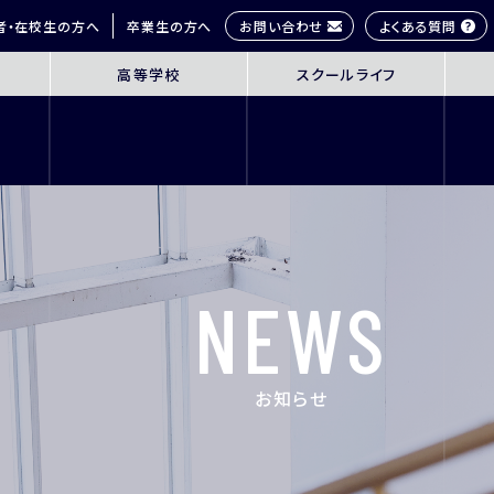
お問い合わせ
よくある質問
者・在校生の方へ
卒業生の方へ
高等学校
スクールライフ
OL
SENIOR HIGH SCHOOL
SCHOOL 
3年間の学びの概要
桜丘生の1日
コース紹介
多彩な学びス
探究学習
部活動紹介
英語教育
年間行事
NEWS
ICT教育
研修旅行
進路指導
制服紹介
進学サポート
施設紹介
お知らせ
ムービーチャ