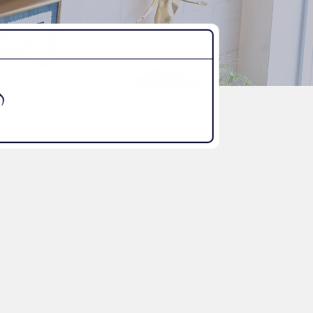
“好き”から始まる未来への学び
探究Report.
ナゼ？×自分
WHY桜丘?
♪
ムービーチャンネル