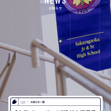
FOR EXAMINEES
お知らせ
INFORMATION
OTHERS
インスタグラム
デジタルパンフレ
ット
ユネスコ・スクー
教職員採用
ル
入試相談用紙
プライバシーポリ
シー
TOP
お知らせ一覧