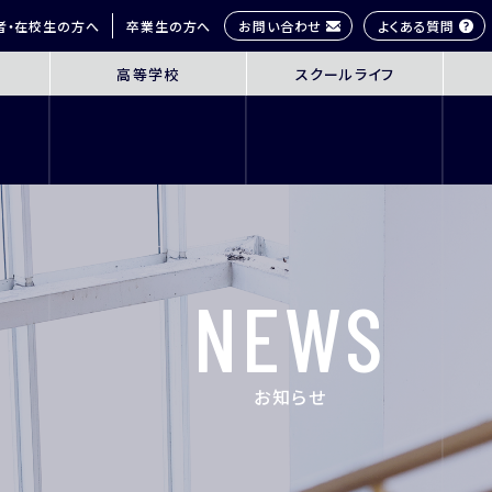
お問い合わせ
よくある質問
者・在校生の方へ
卒業生の方へ
高等学校
スクールライフ
OL
SENIOR HIGH SCHOOL
SCHOOL 
3年間の学びの概要
桜丘生の1日
コース紹介
多彩な学びス
探究学習
部活動紹介
英語教育
年間行事
NEWS
ICT教育
研修旅行
進路指導
制服紹介
進学サポート
施設紹介
お知らせ
ムービーチャ