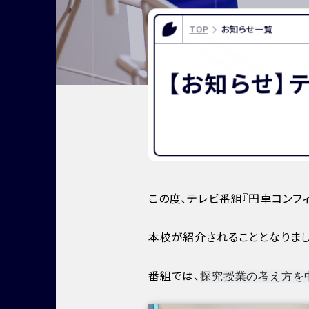
FOR EXAMINEES
INFOR
入試情報
お問い合
TOP
お知らせ一覧
よくある質問
資料請求
アクセス
【お知らせ】
この度、テレビ番組『円卓コンフィ
本校が紹介されることとなりまし
番組では、
探究授業の考え方を