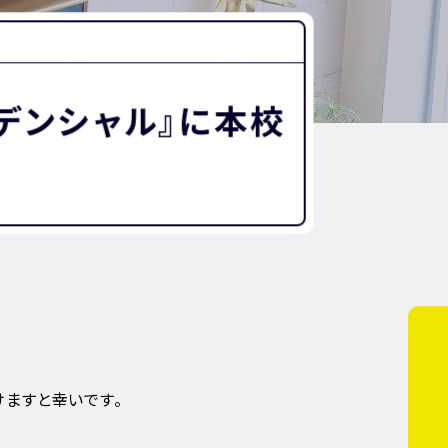
“好き”から始まる未来への学び
探究Report.
ナゼ？×自分
WHY桜丘?
デンシャル』に本校
ムービーチャンネル
ますと幸いです。