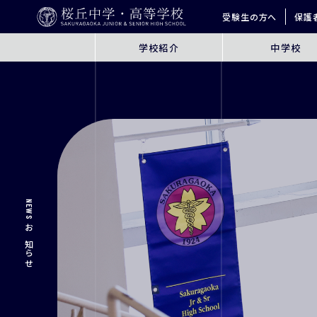
受験生の方へ
保護
学校紹介
中学校
ABOUT
JUNIOR HIGH SCHO
桜丘とは
6年間の学びの概要
指導方針
探究学習
英語教育
ICT教育
進学サポート
NEWS
お知らせ