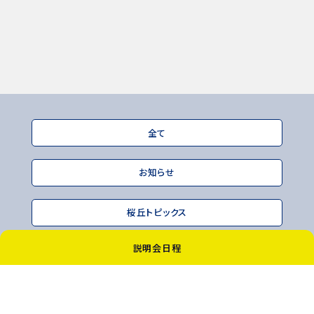
全て
お知らせ
桜丘トピックス
説明会日程
〒114-8554 東京都北区滝野川1-51-12