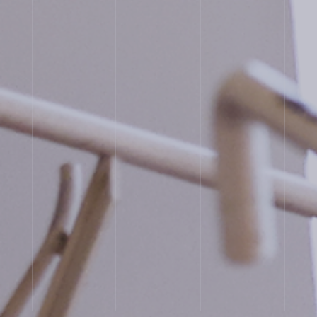
コ・
ス
ク
ー
ル
入
試
相
談
用
紙