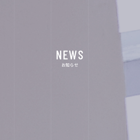
イ
ン
NEWS
ス
タ
お知らせ
グ
ラ
ム
ユ
ネ
ス