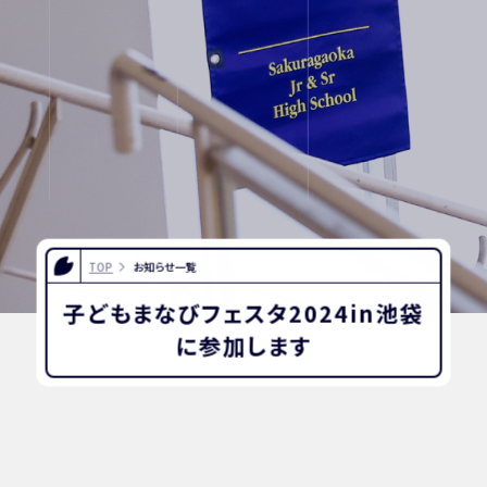
INFORMATION
OTHERS
インスタグラム
デジタルパンフレッ
ト
TOP
お知らせ一覧
ユネスコ・スクール
教職員採用
子どもまなびフェスタ2024in池袋
入試相談用紙
プライバシーポリシ
に参加します
ー