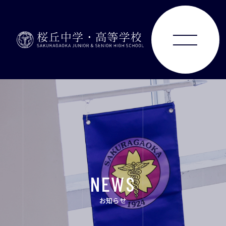
ABOUT
JUNIOR HIGH SCHOOL
SENIOR HIGH SCHOOL
SCHOOL LIFE
NEWS
ACHIEVEMENTS
お知らせ
FOR EXAMINEES